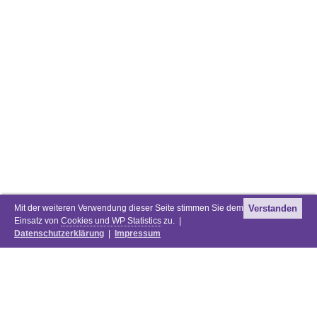
Mit der weiteren Verwendung dieser Seite stimmen Sie dem
Verstanden
Einsatz von
Cookies und WP Statistics
zu. |
Datenschutzerklärung
|
Impressum