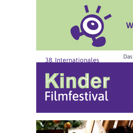
W
Das
38. Internationales