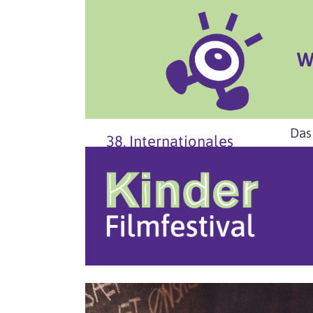
W
Das
38. Internationales