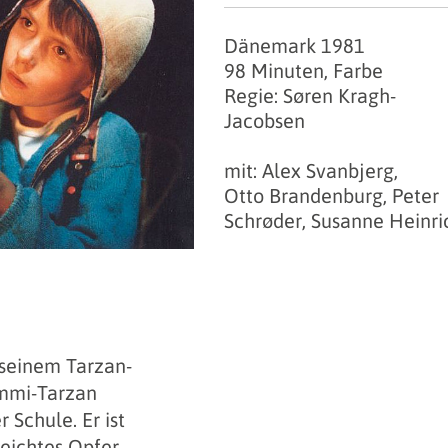
Dänemark 1981
98 Minuten, Farbe
Regie: Søren Kragh-
Jacobsen
mit: Alex Svanbjerg,
Otto Brandenburg, Peter
Schrøder, Susanne Heinri
 seinem Tarzan-
mmi-Tarzan
r Schule. Er ist
leichtes Opfer,