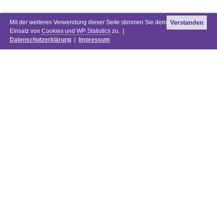
Mit der weiteren Verwendung dieser Seite stimmen Sie dem
Verstanden
Einsatz von
Cookies und WP Statistics
zu. |
Datenschutzerklärung
|
Impressum
Newsletter