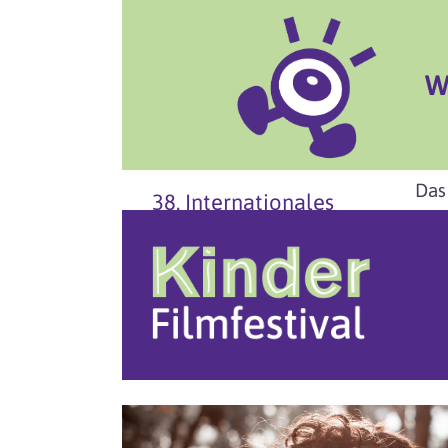
W
Das
38. Internationales