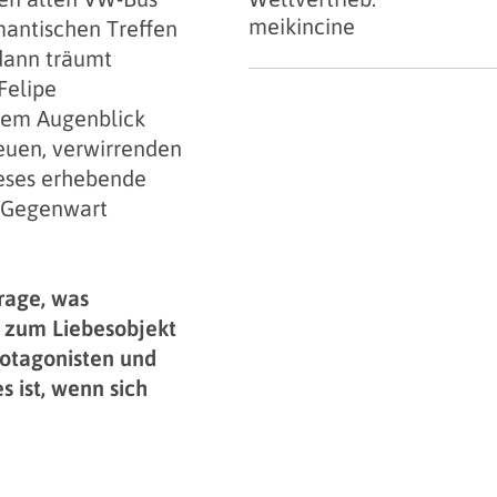
meikincine
mantischen Treffen
dann träumt
Felipe
esem Augenblick
neuen, verwirrenden
ieses erhebende
es Gegenwart
rage, was
d zum Liebesobjekt
rotagonisten und
s ist, wenn sich