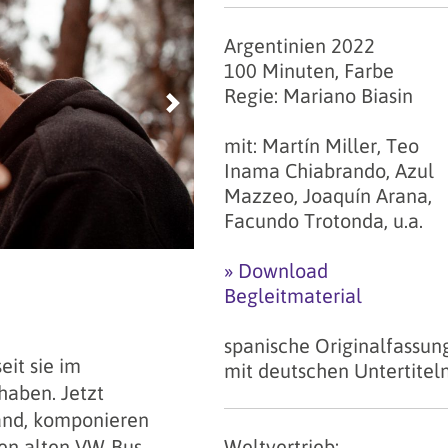
Argentinien 2022
100 Minuten, Farbe
Regie: Mariano Biasin
Next
mit: Martín Miller, Teo
Inama Chiabrando, Azul
Mazzeo, Joaquín Arana,
Facundo Trotonda, u.a.
» Download
Begleitmaterial
spanische Originalfassun
eit sie im
mit deutschen Untertitel
haben. Jetzt
Band, komponieren
Weltvertrieb:
en alten VW-Bus