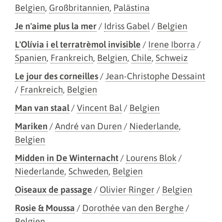
Belgien
,
Großbritannien
,
Palästina
Je n'aime plus la mer
/
Idriss Gabel
/
Belgien
L'Olívia i el terratrèmol invisible
/
Irene Iborra
/
Spanien
,
Frankreich
,
Belgien
,
Chile
,
Schweiz
Le jour des corneilles
/
Jean-Christophe Dessaint
/
Frankreich
,
Belgien
Man van staal
/
Vincent Bal
/
Belgien
Mariken
/
André van Duren
/
Niederlande
,
Belgien
Midden in De Winternacht
/
Lourens Blok
/
Niederlande
,
Schweden
,
Belgien
Oiseaux de passage
/
Olivier Ringer
/
Belgien
Rosie & Moussa
/
Dorothée van den Berghe
/
Belgien