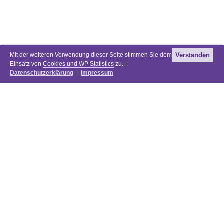
Mit der weiteren Verwendung dieser Seite stimmen Sie dem
Verstanden
Einsatz von
Cookies und WP Statistics
zu. |
Datenschutzerklärung
|
Impressum