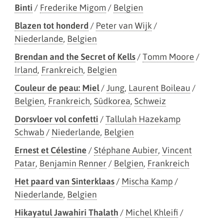
Binti
/
Frederike Migom
/
Belgien
Blazen tot honderd
/
Peter van Wijk
/
Niederlande
,
Belgien
Brendan and the Secret of Kells
/
Tomm Moore
/
Irland
,
Frankreich
,
Belgien
Couleur de peau: Miel
/
Jung
,
Laurent Boileau
/
Belgien
,
Frankreich
,
Südkorea
,
Schweiz
Dorsvloer vol confetti
/
Tallulah Hazekamp
Schwab
/
Niederlande
,
Belgien
Ernest et Célestine
/
Stéphane Aubier
,
Vincent
Patar
,
Benjamin Renner
/
Belgien
,
Frankreich
Het paard van Sinterklaas
/
Mischa Kamp
/
Niederlande
,
Belgien
Hikayatul Jawahiri Thalath
/
Michel Khleifi
/