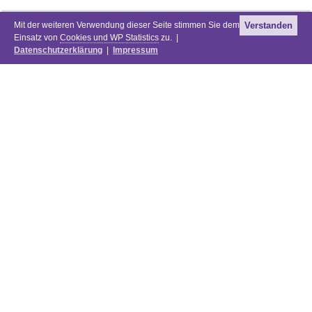
Mit der weiteren Verwendung dieser Seite stimmen Sie dem
Verstanden
Einsatz von
Cookies und WP Statistics
zu. |
Datenschutzerklärung
|
Impressum
Newsletter