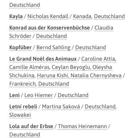
Deutschland
Kayla
/
Nicholas Kendall
/
Kanada
,
Deutschland
Konrad aus der Konservenbüchse
/
Claudia
Schröder
/
Deutschland
Kopfüber
/
Bernd Sahling
/
Deutschland
Le Grand Noël des Animaux
/
Caroline Attia,
Camille Alméras
,
Ceylan Beyoglu, Oleysha
Shchukina
,
Haruna Kishi, Natalia Chernysheva
/
Frankreich
,
Deutschland
Leni
/
Leo Hiemer
/
Deutschland
Letní rebeli
/
Martina Saková
/
Deutschland
,
Slowakei
Lola auf der Erbse
/
Thomas Heinemann
/
Deutschland