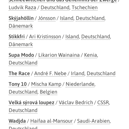
Ludvik Raza
/
Deutschland
,
Tschechien
Skýjahöllin
/
Jónsson
/
Island
,
Deutschland
,
Dänemark
Stikkfri
/
Ari Kristinsson
/
Island
,
Deutschland
,
Dänemark
Supa Modo
/
Likarion Wainaina
/
Kenia
,
Deutschland
The Race
/
André F. Nebe
/
Irland
,
Deutschland
Tony 10
/
Mischa Kamp
/
Niederlande
,
Deutschland
,
Belgien
Velká sýrová loupez
/
Václav Bedrich
/
CSSR
,
Deutschland
Wadjda
/
Haifaa al-Mansour
/
Saudi-Arabien
,
Deutschland