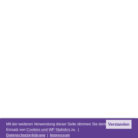
Mit der weiteren Verwendung dieser Seite stimmen Sie dem
Verstanden
Einsatz von
Cookies und WP Statistics
zu. |
Datenschutzerklärung
|
Impressum