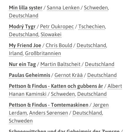
Min lilla syster
/
Sanna Lenken
/
Schweden
,
Deutschland
Modrý Tygr
/
Petr Oukropec
/
Tschechien
,
Deutschland
,
Slowakei
My Friend Joe
/
Chris Bould
/
Deutschland
,
Irland
,
Großbritannien
Nur ein Tag
/
Martin Baltscheit
/
Deutschland
Paulas Geheimnis
/
Gernot Krää
/
Deutschland
Pettson & Findus - Katten och gubbens år
/
Albert
Hanan Kaminski
/
Schweden
,
Deutschland
Pettson & Findus - Tomtemaskinen
/
Jørgen
Lerdam
,
Anders Sørensen
/
Deutschland
,
Schweden
Schneewittchen und das Geheimnis der Zwerge
/