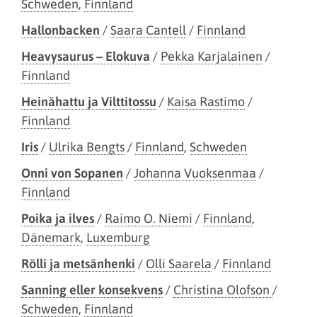
Schweden
,
Finnland
Hallonbacken
/
Saara Cantell
/
Finnland
Heavysaurus – Elokuva
/
Pekka Karjalainen
/
Finnland
Heinähattu ja Vilttitossu
/
Kaisa Rastimo
/
Finnland
Iris
/
Ulrika Bengts
/
Finnland
,
Schweden
Onni von Sopanen
/
Johanna Vuoksenmaa
/
Finnland
Poika ja ilves
/
Raimo O. Niemi
/
Finnland
,
Dänemark
,
Luxemburg
Rölli ja metsänhenki
/
Olli Saarela
/
Finnland
Sanning eller konsekvens
/
Christina Olofson
/
Schweden
,
Finnland