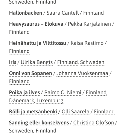
Schweden
,
Finnland
Hallonbacken
/
Saara Cantell
/
Finnland
Heavysaurus – Elokuva
/
Pekka Karjalainen
/
Finnland
Heinähattu ja Vilttitossu
/
Kaisa Rastimo
/
Finnland
Iris
/
Ulrika Bengts
/
Finnland
,
Schweden
Onni von Sopanen
/
Johanna Vuoksenmaa
/
Finnland
Poika ja ilves
/
Raimo O. Niemi
/
Finnland
,
Dänemark
,
Luxemburg
Rölli ja metsänhenki
/
Olli Saarela
/
Finnland
Sanning eller konsekvens
/
Christina Olofson
/
Schweden
,
Finnland