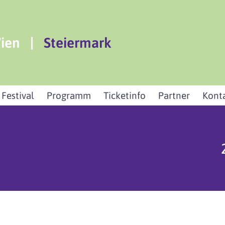
ien
|
Steiermark
 Festival
Programm
Ticketinfo
Partner
Kont