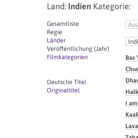
Land:
Indien
Kategorie:
Gesamtliste
Aus
Regie
Länder
Ind
Veröffentlichung (Jahr)
Filmkategorien
Bas 
Chus
Dha
Deutsche Titel
Originaltitel
Hal
I am
Kaak
Lava
Tah