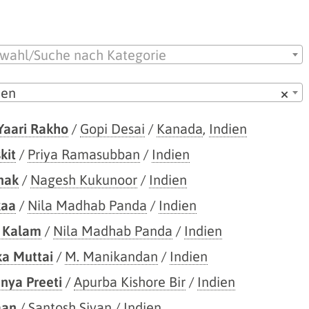
wahl/Suche nach Kategorie
ien
×
Yaari Rakho
/
Gopi Desai
/
Kanada
,
Indien
kit
/
Priya Ramasubban
/
Indien
nak
/
Nagesh Kukunoor
/
Indien
kaa
/
Nila Madhab Panda
/
Indien
 Kalam
/
Nila Madhab Panda
/
Indien
a Muttai
/
M. Manikandan
/
Indien
nya Preeti
/
Apurba Kishore Bir
/
Indien
aan
/
Santosh Sivan
/
Indien