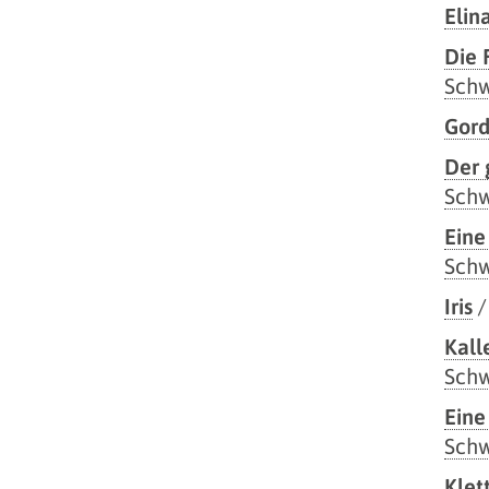
Elin
Die 
Sch
Gord
Der
Sch
Eine
Sch
Iris
Kall
Sch
Eine
Sch
Klet