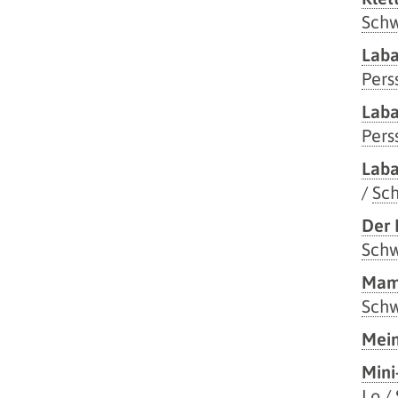
Sch
Laba
Per
Laba
Pers
Laba
/
Sc
Der 
Sch
Mam
Sch
Mein
Mini
Lo
/