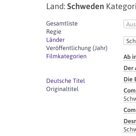
Land:
Schweden
Kategori
Gesamtliste
Aus
Regie
Länder
Sc
Veröffentlichung (Jahr)
Filmkategorien
Ab i
Der 
Die 
Deutsche Titel
Originaltitel
Comé
Sch
Com
Des
Sch