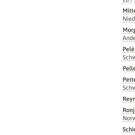
Mitt
Nied
Morg
Ande
Pelé
Sch
Pell
Pett
Sch
Rey
Ronj
Nor
Schi