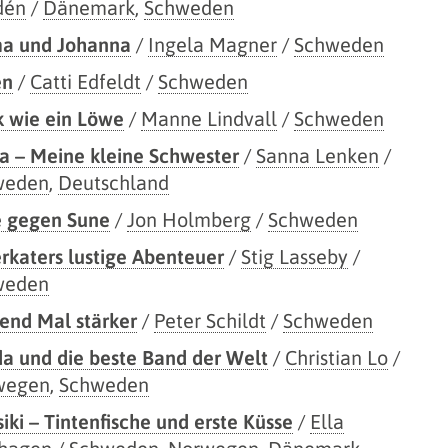
dén
/
Dänemark
,
Schweden
a und Johanna
/
Ingela Magner
/
Schweden
en
/
Catti Edfeldt
/
Schweden
k wie ein Löwe
/
Manne Lindvall
/
Schweden
la – Meine kleine Schwester
/
Sanna Lenken
/
weden
,
Deutschland
 gegen Sune
/
Jon Holmberg
/
Schweden
rkaters lustige Abenteuer
/
Stig Lasseby
/
weden
end Mal stärker
/
Peter Schildt
/
Schweden
da und die beste Band der Welt
/
Christian Lo
/
wegen
,
Schweden
siki – Tintenfische und erste Küsse
/
Ella