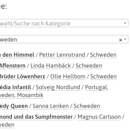
e:
wahl/Suche nach Kategorie
hweden
×
n den Himmel
/
Petter Lennstrand
/
Schweden
Affenstern
/
Linda Hambäck
/
Schweden
Brüder Löwenherz
/
Olle Hellbom
/
Schweden
dia Infantil
/
Solveig Nordlund
/
Portugal
,
weden
,
Mosambik
edy Queen
/
Sanna Lenken
/
Schweden
mond und das Sumpfmonster
/
Magnus Carlsson
/
weden