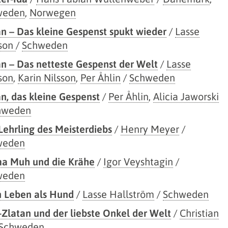
weden
,
Norwegen
n – Das kleine Gespenst spukt wieder
/
Lasse
sson
/
Schweden
n – Das netteste Gespenst der Welt
/
Lasse
son
,
Karin Nilsson
,
Per Åhlin
/
Schweden
n, das kleine Gespenst
/
Per Åhlin
,
Alicia Jaworski
hweden
Lehrling des Meisterdiebs
/
Henry Meyer
/
weden
a Muh und die Krähe
/
Igor Veyshtagin
/
weden
 Leben als Hund
/
Lasse Hallström
/
Schweden
-Zlatan und der liebste Onkel der Welt
/
Christian
Schweden