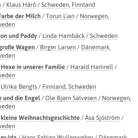
a
/
Klaus Härö
/
Schweden
,
Finnland
Farbe der Milch
/
Torun Lian
/
Norwegen
,
weden
on und Paddy
/
Linda Hambäck
/
Schweden
 große Wagen
/
Birger Larsen
/
Dänemark
,
weden
 Hexe in unserer Familie
/
Harald Hamrell
/
weden
/
Ulrika Bengts
/
Finnland
,
Schweden
e und die Engel
/
Ole Bjørn Salvesen
/
Norwegen
,
weden
 kleine Weihnachtsgeschichte
/
Åsa Sjöström
/
weden
ter-Ida
/
Hans Fabian Wullenweber
/
Dänemark
,