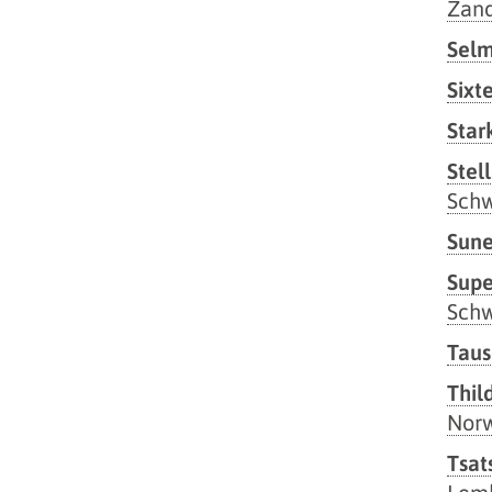
Zan
Selm
Sixt
Star
Stel
Sch
Sune
Supe
Sch
Taus
Thil
Nor
Tsat