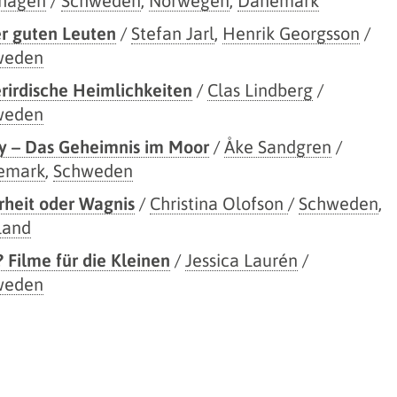
hagen
/
Schweden
,
Norwegen
,
Dänemark
r guten Leuten
/
Stefan Jarl
,
Henrik Georgsson
/
weden
rirdische Heimlichkeiten
/
Clas Lindberg
/
weden
y – Das Geheimnis im Moor
/
Åke Sandgren
/
emark
,
Schweden
heit oder Wagnis
/
Christina Olofson
/
Schweden
,
land
 Filme für die Kleinen
/
Jessica Laurén
/
weden