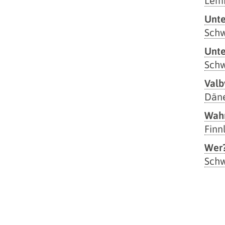
Lem
Unte
Sch
Unte
Sch
Valb
Dän
Wahr
Finn
Wer?
Sch