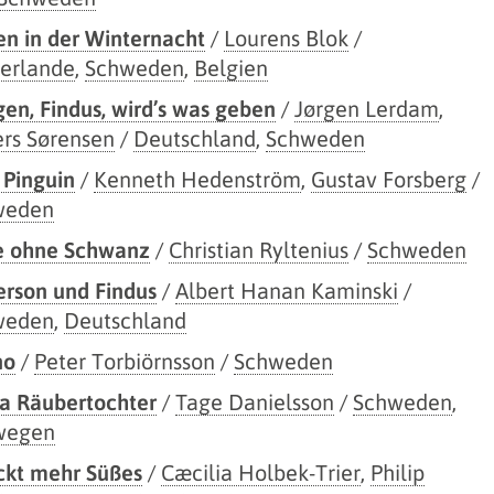
en in der Winternacht
/
Lourens Blok
/
erlande
,
Schweden
,
Belgien
en, Findus, wird’s was geben
/
Jørgen Lerdam
,
rs Sørensen
/
Deutschland
,
Schweden
 Pinguin
/
Kenneth Hedenström
,
Gustav Forsberg
/
weden
e ohne Schwanz
/
Christian Ryltenius
/
Schweden
erson und Findus
/
Albert Hanan Kaminski
/
weden
,
Deutschland
no
/
Peter Torbiörnsson
/
Schweden
a Räubertochter
/
Tage Danielsson
/
Schweden
,
wegen
ckt mehr Süßes
/
Cæcilia Holbek-Trier
,
Philip