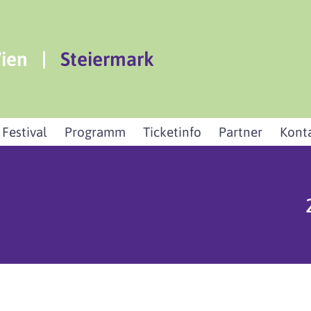
ien
|
Steiermark
 Festival
Programm
Ticketinfo
Partner
Kont