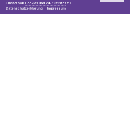
Einsatz von
Cookies und WP Statistics
zu. |
Datenschutzerklärung
|
Impressum
Newsletter
DIE PREISE DES FESTIVALS 2025