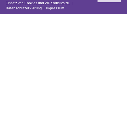
Einsatz von
Cookies und WP Statistics
zu. |
Datenschutzerklärung
|
Impressum
Newsletter
DIE PREISE DES FESTIVALS 2025