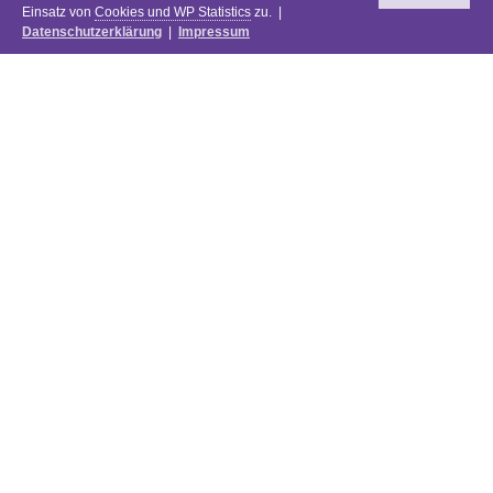
Einsatz von
Cookies und WP Statistics
zu. |
Datenschutzerklärung
|
Impressum
Newsletter
DIE PREISE DES FESTIVALS 2025