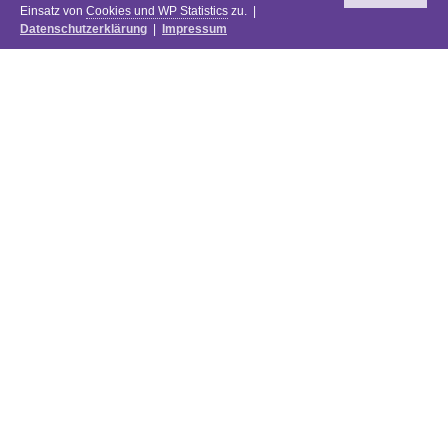
Einsatz von
Cookies und WP Statistics
zu. |
Datenschutzerklärung
|
Impressum
Newsletter
DIE PREISE DES FESTIVALS 2025