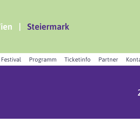
ien
|
Steiermark
 Festival
Programm
Ticketinfo
Partner
Kont