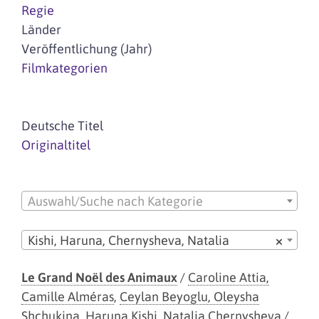
Regie
Länder
Veröffentlichung (Jahr)
Filmkategorien
Deutsche Titel
Originaltitel
Auswahl/Suche nach Kategorie
Kishi, Haruna, Chernysheva, Natalia
×
Le Grand Noël des Animaux
/
Caroline Attia,
Camille Alméras
,
Ceylan Beyoglu, Oleysha
Shchukina
,
Haruna Kishi, Natalia Chernysheva
/