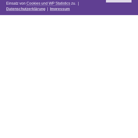
Einsatz von
Cookies und WP Statistics
zu. |
Datenschutzerklärung
|
Impressum
Newsletter
DIE PREISE DES FESTIVALS 2025