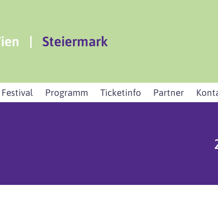
ien
|
Steiermark
 Festival
Programm
Ticketinfo
Partner
Kont