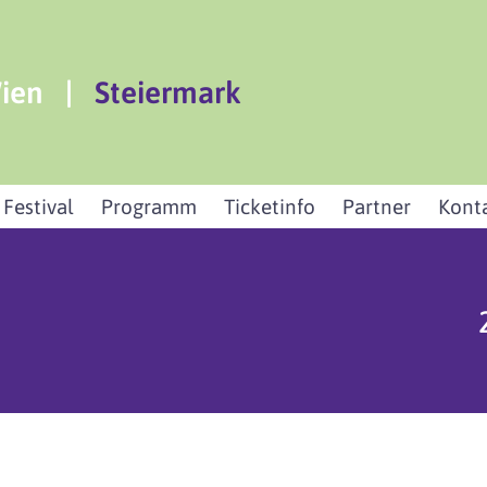
ien
|
Steiermark
 Festival
Programm
Ticketinfo
Partner
Kont