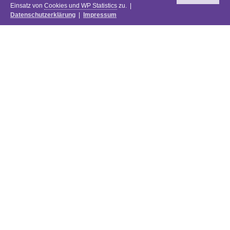
Einsatz von
Cookies und WP Statistics
zu. |
Datenschutzerklärung
|
Impressum
Newsletter
DIE PREISE DES FESTIVALS 2025