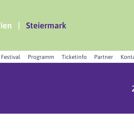
ien
|
Steiermark
 Festival
Programm
Ticketinfo
Partner
Kont