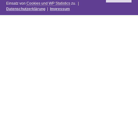
Einsatz von
Cookies und WP Statistics
zu. |
Datenschutzerklärung
|
Impressum
Newsletter
DIE PREISE DES FESTIVALS 2025