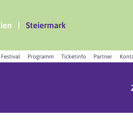
ien
|
Steiermark
 Festival
Programm
Ticketinfo
Partner
Kont