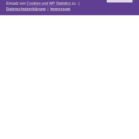
Einsatz von
Cookies und WP Statistics
zu. |
Datenschutzerklärung
|
Impressum
Newsletter
DIE PREISE DES FESTIVALS 2025