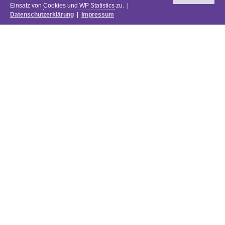
Einsatz von
Cookies und WP Statistics
zu. |
Datenschutzerklärung
|
Impressum
Newsletter
DIE PREISE DES FESTIVALS 2025