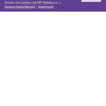
Einsatz von
Cookies und WP Statistics
zu. |
Datenschutzerklärung
|
Impressum
Newsletter
DIE PREISE DES FESTIVALS 2025