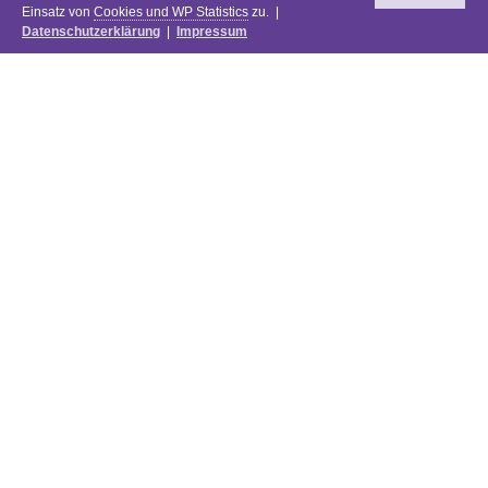
Einsatz von
Cookies und WP Statistics
zu. |
Datenschutzerklärung
|
Impressum
Newsletter
DIE PREISE DES FESTIVALS 2025