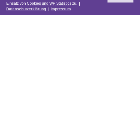
Einsatz von
Cookies und WP Statistics
zu. |
Datenschutzerklärung
|
Impressum
Newsletter
DIE PREISE DES FESTIVALS 2025