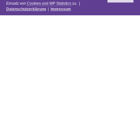
Einsatz von
Cookies und WP Statistics
zu. |
Datenschutzerklärung
|
Impressum
Newsletter
DIE PREISE DES FESTIVALS 2025