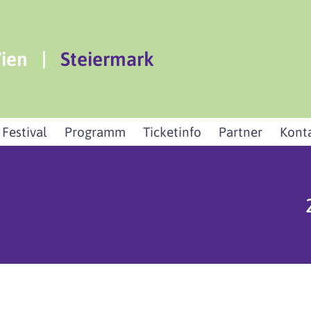
ien
|
Steiermark
 Festival
Programm
Ticketinfo
Partner
Kont