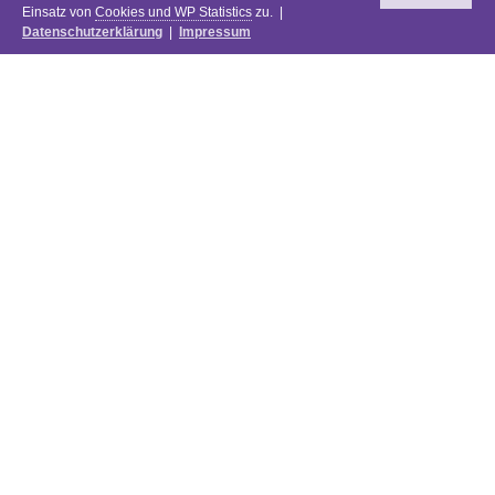
Einsatz von
Cookies und WP Statistics
zu. |
Datenschutzerklärung
|
Impressum
Newsletter
DIE PREISE DES FESTIVALS 2025