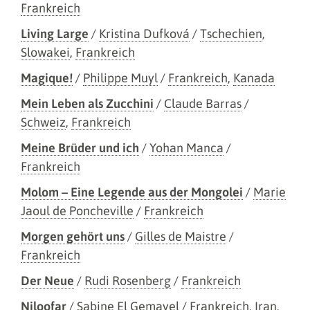
Frankreich
Living Large
/
Kristina Dufková
/
Tschechien
,
Slowakei
,
Frankreich
Magique!
/
Philippe Muyl
/
Frankreich
,
Kanada
Mein Leben als Zucchini
/
Claude Barras
/
Schweiz
,
Frankreich
Meine Brüder und ich
/
Yohan Manca
/
Frankreich
Molom – Eine Legende aus der Mongolei
/
Marie
Jaoul de Poncheville
/
Frankreich
Morgen gehört uns
/
Gilles de Maistre
/
Frankreich
Der Neue
/
Rudi Rosenberg
/
Frankreich
Niloofar
/
Sabine El Gemayel
/
Frankreich
,
Iran
,