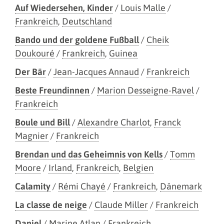
Auf Wiedersehen, Kinder
/
Louis Malle
/
Frankreich
,
Deutschland
Bando und der goldene Fußball
/
Cheik
Doukouré
/
Frankreich
,
Guinea
Der Bär
/
Jean-Jacques Annaud
/
Frankreich
Beste Freundinnen
/
Marion Desseigne-Ravel
/
Frankreich
Boule und Bill
/
Alexandre Charlot
,
Franck
Magnier
/
Frankreich
Brendan und das Geheimnis von Kells
/
Tomm
Moore
/
Irland
,
Frankreich
,
Belgien
Calamity
/
Rémi Chayé
/
Frankreich
,
Dänemark
La classe de neige
/
Claude Miller
/
Frankreich
Daniel
/
Marine Atlan
/
Frankreich