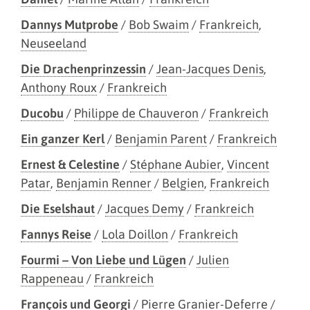
Dannys Mutprobe
/
Bob Swaim
/
Frankreich
,
Neuseeland
Die Drachenprinzessin
/
Jean-Jacques Denis
,
Anthony Roux
/
Frankreich
Ducobu
/
Philippe de Chauveron
/
Frankreich
Ein ganzer Kerl
/
Benjamin Parent
/
Frankreich
Ernest & Celestine
/
Stéphane Aubier
,
Vincent
Patar
,
Benjamin Renner
/
Belgien
,
Frankreich
Die Eselshaut
/
Jacques Demy
/
Frankreich
Fannys Reise
/
Lola Doillon
/
Frankreich
Fourmi – Von Liebe und Lügen
/
Julien
Rappeneau
/
Frankreich
François und Georgi
/
Pierre Granier-Deferre
/