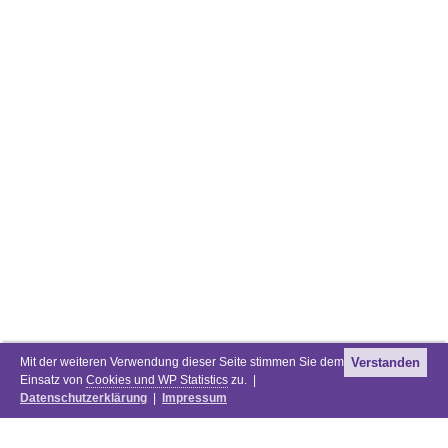
Mit der weiteren Verwendung dieser Seite stimmen Sie dem
Verstanden
Einsatz von
Cookies und WP Statistics
zu. |
Datenschutzerklärung
|
Impressum