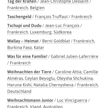
Tag der Krähen
/
Jean-Christophe Dessaint
/
Frankreich
,
Belgien
Taschengeld
/
François Truffaut
/
Frankreich
Tschupi und Dudu
/
Jean-Luc François
/
Frankreich
,
Luxemburg
,
Südkorea
Wallay – Heimat
/
Berni Goldblat
/
Frankreich
,
Burkina Faso
,
Katar
Was für eine Familie!
/
Gabriel Julien-Laferrière
/
Frankreich
Weihnachten der Tiere
/
Caroline Attia, Camille
Alméras
,
Ceylan Beyoglu, Oleysha Shchukina
,
Haruna Kishi, Natalia Chernysheva
/
Frankreich
,
Deutschland
Weihnachtsmann Junior
/
Luc Vinciguerra
/
Frankreich
,
Irland
,
Australien