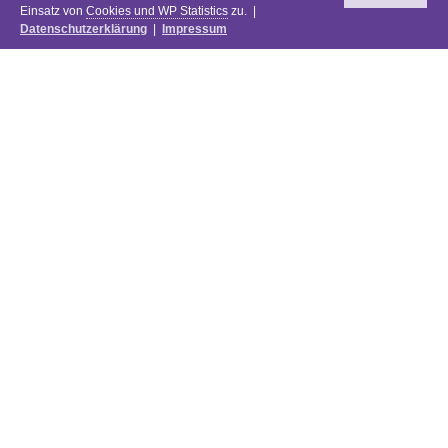
Einsatz von
Cookies und WP Statistics
zu. |
Datenschutzerklärung
|
Impressum
Newsletter
DIE PREISE DES FESTIVALS 2025