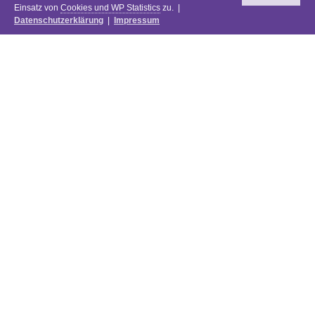
Einsatz von
Cookies und WP Statistics
zu. |
Datenschutzerklärung
|
Impressum
Newsletter
DIE PREISE DES FESTIVALS 2025