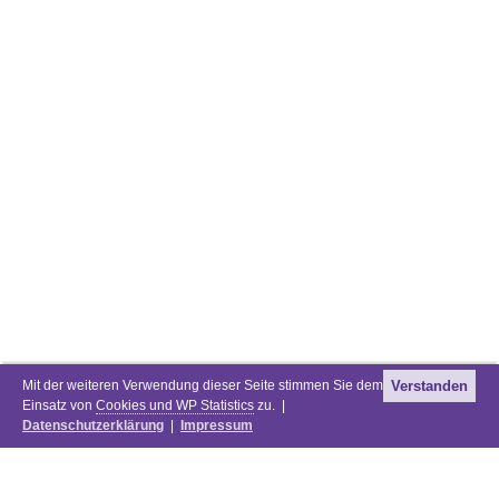
Mit der weiteren Verwendung dieser Seite stimmen Sie dem
Verstanden
Einsatz von
Cookies und WP Statistics
zu. |
Datenschutzerklärung
|
Impressum