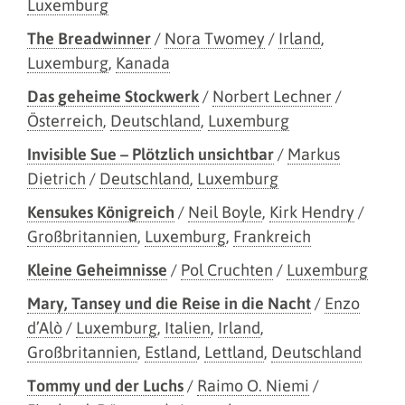
Luxemburg
The Breadwinner
/
Nora Twomey
/
Irland
,
Luxemburg
,
Kanada
Das geheime Stockwerk
/
Norbert Lechner
/
Österreich
,
Deutschland
,
Luxemburg
Invisible Sue – Plötzlich unsichtbar
/
Markus
Dietrich
/
Deutschland
,
Luxemburg
Kensukes Königreich
/
Neil Boyle
,
Kirk Hendry
/
Großbritannien
,
Luxemburg
,
Frankreich
Kleine Geheimnisse
/
Pol Cruchten
/
Luxemburg
Mary, Tansey und die Reise in die Nacht
/
Enzo
d’Alò
/
Luxemburg
,
Italien
,
Irland
,
Großbritannien
,
Estland
,
Lettland
,
Deutschland
Tommy und der Luchs
/
Raimo O. Niemi
/