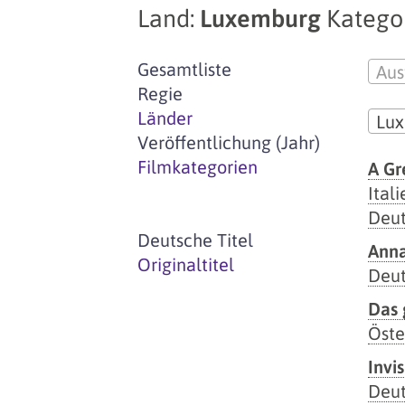
Land:
Luxemburg
Kategor
Gesamtliste
Aus
Regie
Länder
Lu
Veröffentlichung (Jahr)
Filmkategorien
A Gr
Itali
Deut
Deutsche Titel
Ann
Originaltitel
Deut
Das 
Öste
Invi
Deut