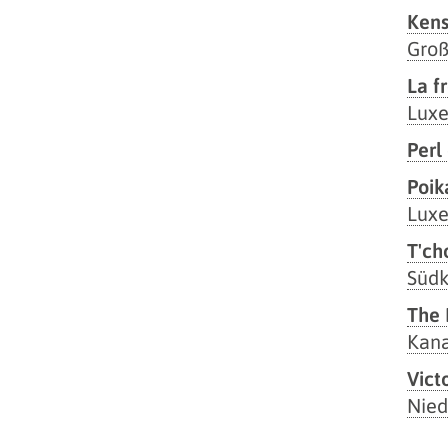
Kens
Groß
La f
Lux
Perl
Poik
Lux
T'ch
Südk
The 
Kan
Vict
Nied