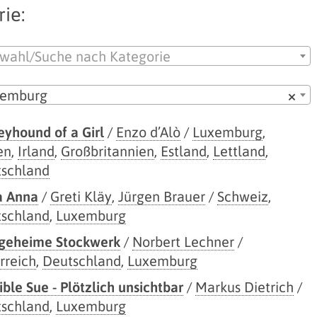
ie:
wahl/Suche nach Kategorie
xemburg
×
eyhound of a Girl
/
Enzo d’Alò
/
Luxemburg
,
en
,
Irland
,
Großbritannien
,
Estland
,
Lettland
,
schland
a Anna
/
Greti Kläy
,
Jürgen Brauer
/
Schweiz
,
schland
,
Luxemburg
geheime Stockwerk
/
Norbert Lechner
/
rreich
,
Deutschland
,
Luxemburg
sible Sue - Plötzlich unsichtbar
/
Markus Dietrich
/
schland
,
Luxemburg