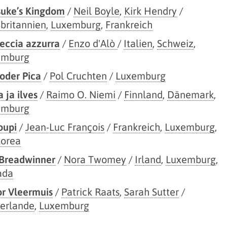
uke’s Kingdom
/
Neil Boyle
,
Kirk Hendry
/
britannien
,
Luxemburg
,
Frankreich
reccia azzurra
/
Enzo d'Alò
/
Italien
,
Schweiz
,
emburg
 oder Pica
/
Pol Cruchten
/
Luxemburg
a ja ilves
/
Raimo O. Niemi
/
Finnland
,
Dänemark
,
emburg
oupi
/
Jean-Luc François
/
Frankreich
,
Luxemburg
,
orea
Breadwinner
/
Nora Twomey
/
Irland
,
Luxemburg
,
ada
or Vleermuis
/
Patrick Raats
,
Sarah Sutter
/
erlande
,
Luxemburg