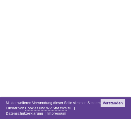
Mit der weiteren Verwendung dieser Seite stimmen Sie dem
Verstanden
Einsatz von
Cookies und WP Statistics
zu. |
Datenschutzerklärung
|
Impressum