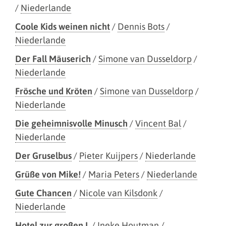
/
Niederlande
Coole Kids weinen nicht
/
Dennis Bots
/
Niederlande
Der Fall Mäuserich
/
Simone van Dusseldorp
/
Niederlande
Frösche und Kröten
/
Simone van Dusseldorp
/
Niederlande
Die geheimnisvolle Minusch
/
Vincent Bal
/
Niederlande
Der Gruselbus
/
Pieter Kuijpers
/
Niederlande
Grüße von Mike!
/
Maria Peters
/
Niederlande
Gute Chancen
/
Nicole van Kilsdonk
/
Niederlande
Hotel zur großen L
/
Ineke Houtman
/