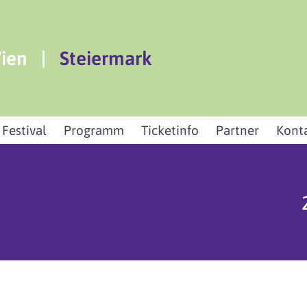
ien
|
Steiermark
 Festival
Programm
Ticketinfo
Partner
Kont