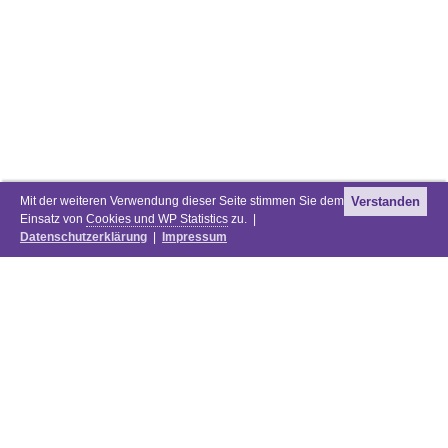
Mit der weiteren Verwendung dieser Seite stimmen Sie dem
Verstanden
Einsatz von
Cookies und WP Statistics
zu. |
Datenschutzerklärung
|
Impressum