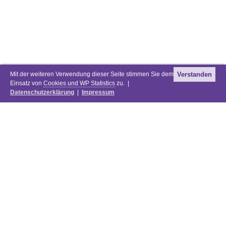
Mit der weiteren Verwendung dieser Seite stimmen Sie dem
Verstanden
Einsatz von
Cookies und WP Statistics
zu. |
Datenschutzerklärung
|
Impressum