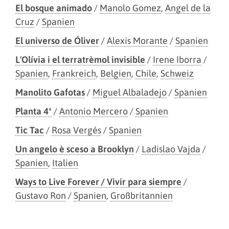
El bosque animado
/
Manolo Gomez
,
Angel de la
Cruz
/
Spanien
El universo de Óliver
/
Alexis Morante
/
Spanien
L'Olívia i el terratrèmol invisible
/
Irene Iborra
/
Spanien
,
Frankreich
,
Belgien
,
Chile
,
Schweiz
Manolito Gafotas
/
Miguel Albaladejo
/
Spanien
Planta 4ª
/
Antonio Mercero
/
Spanien
Tic Tac
/
Rosa Vergés
/
Spanien
Un angelo è sceso a Brooklyn
/
Ladislao Vajda
/
Spanien
,
Italien
Ways to Live Forever / Vivir para siempre
/
Gustavo Ron
/
Spanien
,
Großbritannien