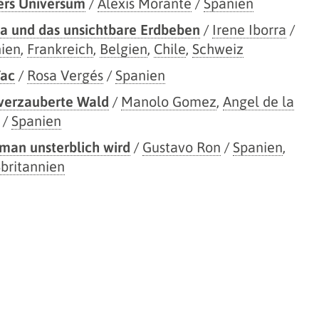
ers Universum
/
Alexis Morante
/
Spanien
ia und das unsichtbare Erdbeben
/
Irene Iborra
/
ien
,
Frankreich
,
Belgien
,
Chile
,
Schweiz
Tac
/
Rosa Vergés
/
Spanien
verzauberte Wald
/
Manolo Gomez
,
Angel de la
/
Spanien
man unsterblich wird
/
Gustavo Ron
/
Spanien
,
britannien