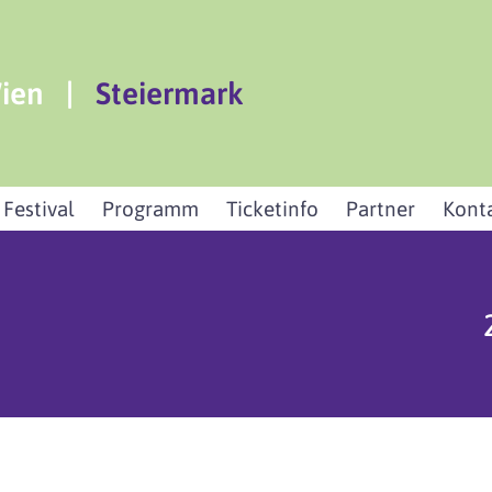
ien
|
Steiermark
 Festival
Programm
Ticketinfo
Partner
Kont