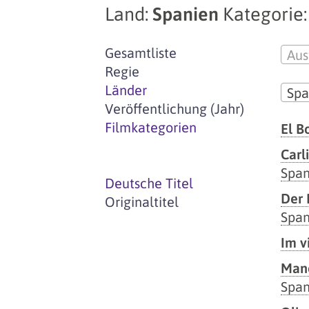
Land:
Spanien
Kategorie:
Gesamtliste
Aus
Regie
Länder
Spa
Veröffentlichung (Jahr)
Filmkategorien
El B
Carl
Span
Deutsche Titel
Der 
Originaltitel
Span
Im v
Mano
Span