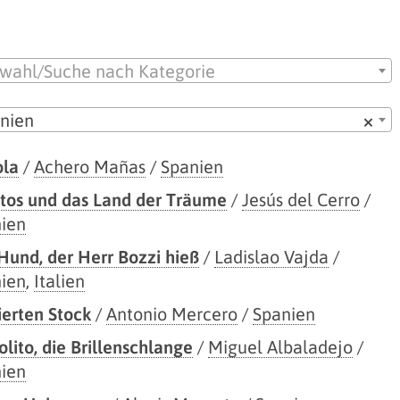
wahl/Suche nach Kategorie
nien
×
ola
/
Achero Mañas
/
Spanien
itos und das Land der Träume
/
Jesús del Cerro
/
ien
Hund, der Herr Bozzi hieß
/
Ladislao Vajda
/
ien
,
Italien
ierten Stock
/
Antonio Mercero
/
Spanien
lito, die Brillenschlange
/
Miguel Albaladejo
/
ien