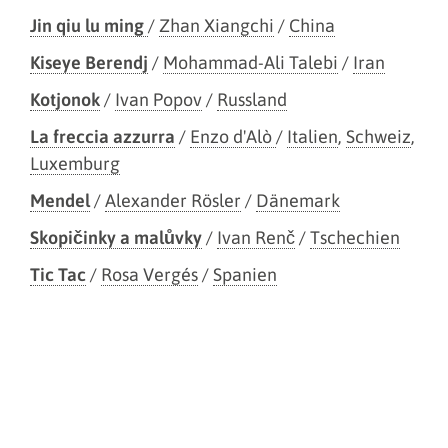
Jin qiu lu ming
/
Zhan Xiangchi
/
China
Kiseye Berendj
/
Mohammad-Ali Talebi
/
Iran
Kotjonok
/
Ivan Popov
/
Russland
La freccia azzurra
/
Enzo d'Alò
/
Italien
,
Schweiz
,
Luxemburg
Mendel
/
Alexander Rösler
/
Dänemark
Skopičinky a malůvky
/
Ivan Renč
/
Tschechien
Tic Tac
/
Rosa Vergés
/
Spanien