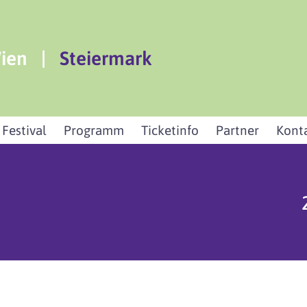
ien
|
Steiermark
 Festival
Programm
Ticketinfo
Partner
Kont