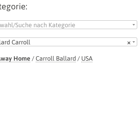
tegorie:
wahl/Suche nach Kategorie
lard Carroll
×
 Away Home
/
Carroll Ballard
/
USA