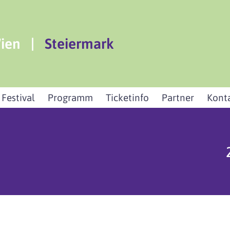
ien
|
Steiermark
 Festival
Programm
Ticketinfo
Partner
Kont