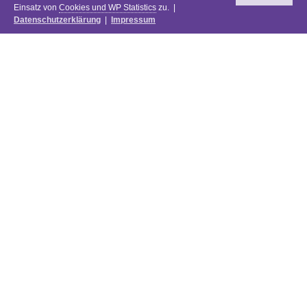
Einsatz von
Cookies und WP Statistics
zu. |
Datenschutzerklärung
|
Impressum
Newsletter
DIE PREISE DES FESTIVALS 2025