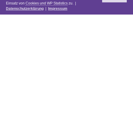
Einsatz von
Cookies und WP Statistics
zu. |
Datenschutzerklärung
|
Impressum
Newsletter
DIE PREISE DES FESTIVALS 2025