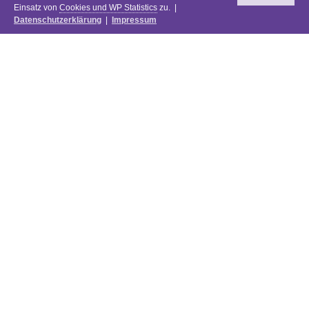
Einsatz von
Cookies und WP Statistics
zu. |
Datenschutzerklärung
|
Impressum
Newsletter
DIE PREISE DES FESTIVALS 2025