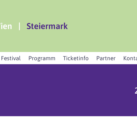
ien
|
Steiermark
 Festival
Programm
Ticketinfo
Partner
Kont